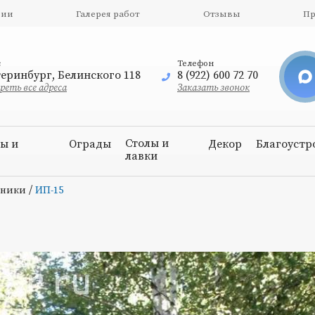
нии
Галерея работ
Отзывы
Пр
с
Телефон
еринбург, Белинского 118
8 (922) 600 72 70
еть все адреса
Заказать звонок
Столы и
ы и
Ограды
Декор
Благоустр
лавки
и
/
тники
ИП-15