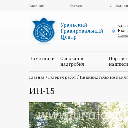
Главная
Каталог
О компа
Уральский
Адре
Екат
Гравировальный
Смотр
Центр
Памятники
Основание
Портрет
надгробия
надпис
/
/
Главная
Галерея работ
Индивидуальные памя
ИП-15