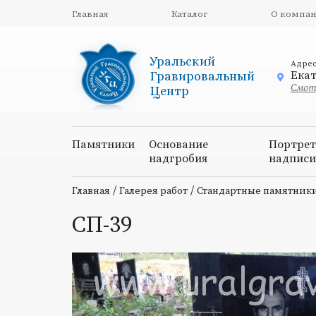
Главная
Каталог
О компа
Уральский
Адре
Екат
Гравировальный
Смотр
Центр
Памятники
Основание
Портрет
надгробия
надпис
/
/
Главная
Галерея работ
Стандартные памятник
СП-39