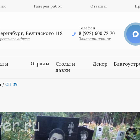
нии
Галерея работ
Отзывы
Пр
с
Телефон
еринбург, Белинского 118
8 (922) 600 72 70
еть все адреса
Заказать звонок
Ограды
ы и
Столы и
Декор
Благоустр
и
лавки
/
и
СП-39